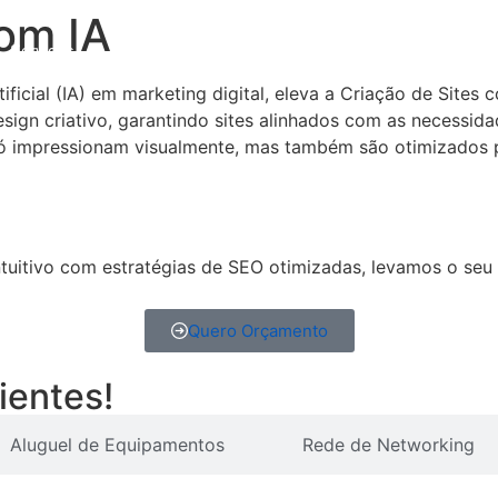
com IA
Serviços
Cases
Clientes
Blog
Sobre nós
C
tificial (IA) em marketing digital, eleva a Criação de Site
sign criativo, garantindo sites alinhados com as necessid
só impressionam visualmente, mas também são otimizados 
itivo com estratégias de SEO otimizadas, levamos o seu n
Quero Orçamento
ientes!
Aluguel de Equipamentos
Rede de Networking