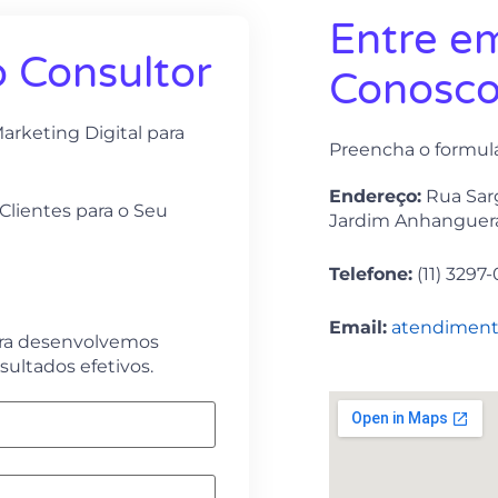
Entre e
 Consultor
Conosc
rketing Digital para
Preencha o formulá
Endereço:
Rua Sarg
Clientes para o Seu
Jardim Anhanguera
Telefone:
(11) 3297
Email:
atendimen
ara desenvolvemos
sultados efetivos.