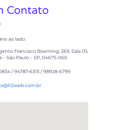
m Contato
o
rio ao lado.
ento Francisco Boeming, 269, Sala 05
 – São Paulo – SP, 04675-060
-0834 / 94787-6315 / 98928-6799
to@h2web.com.br