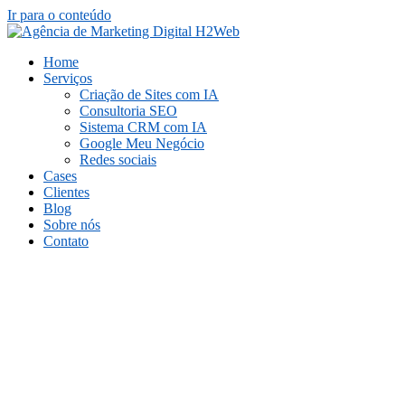
Ir para o conteúdo
Home
Serviços
Criação de Sites com IA
Consultoria SEO
Sistema CRM com IA
Google Meu Negócio
Redes sociais
Cases
Clientes
Blog
Sobre nós
Contato