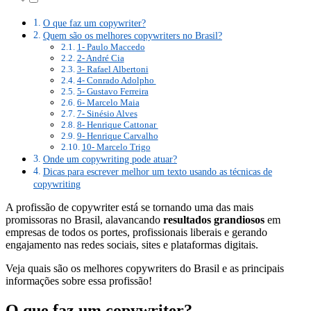
O que faz um copywriter?
Quem são os melhores copywriters no Brasil?
1- Paulo Maccedo
2- André Cia
3- Rafael Albertoni
4- Conrado Adolpho
5- Gustavo Ferreira
6- Marcelo Maia
7- Sinésio Alves
8- Henrique Cattonar
9- Henrique Carvalho
10- Marcelo Trigo
Onde um copywriting pode atuar?
Dicas para escrever melhor um texto usando as técnicas de
copywriting
A profissão de copywriter está se tornando uma das mais
promissoras no Brasil, alavancando
resultados grandiosos
em
empresas de todos os portes, profissionais liberais e gerando
engajamento nas redes sociais, sites e plataformas digitais.
Veja quais são os melhores copywriters do Brasil e as principais
informações sobre essa profissão!
O que faz um copywriter?