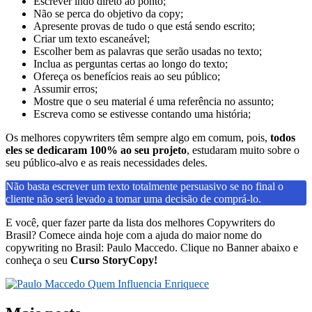
Escrever indo direto ao ponto;
Não se perca do objetivo da copy;
Apresente provas de tudo o que está sendo escrito;
Criar um texto escaneável;
Escolher bem as palavras que serão usadas no texto;
Inclua as perguntas certas ao longo do texto;
Ofereça os benefícios reais ao seu público;
Assumir erros;
Mostre que o seu material é uma referência no assunto;
Escreva como se estivesse contando uma história;
Os melhores copywriters têm sempre algo em comum, pois,
todos
eles se dedicaram 100% ao seu projeto
, estudaram muito sobre o
seu público-alvo e as reais necessidades deles.
Não basta escrever um texto totalmente persuasivo se no final o
cliente não será levado a tomar uma decisão de comprá-lo.
E você, quer fazer parte da lista dos melhores Copywriters do
Brasil? Comece ainda hoje com a ajuda do maior nome do
copywriting no Brasil: Paulo Maccedo. Clique no Banner abaixo e
conheça o seu
Curso StoryCopy!